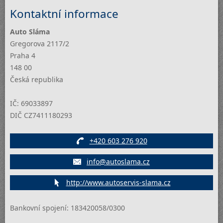
Kontaktní informace
Auto Sláma
Gregorova 2117/2
Praha 4
148 00
Česká republika
IČ:
69033897
DIČ
CZ7411180293
+420 603 276 920
info@autoslama.cz
http://www.autoservis-slama.cz
Bankovní spojení: 183420058/0300