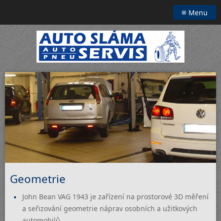
≡
Menu
Geometrie
John Bean VAG 1943 je zařízení na prostorové 3D měření
a seřizování geometrie náprav osobních a užitkových
automobilů