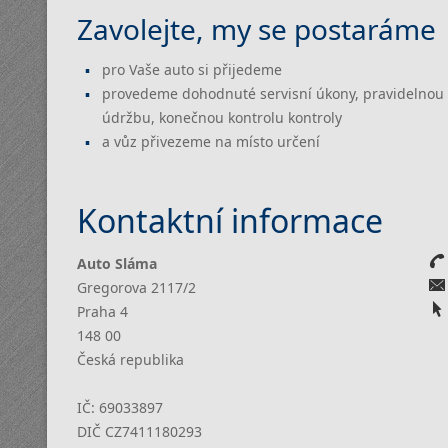
Zavolejte, my se postaráme
pro Vaše auto si přijedeme
provedeme dohodnuté servisní úkony, pravidelnou 
údržbu, konečnou kontrolu kontroly
a vůz přivezeme na místo určení
Kontaktní informace
Auto Sláma
Gregorova 2117/2
Praha 4
148 00
Česká republika
IČ:
69033897
DIČ
CZ7411180293